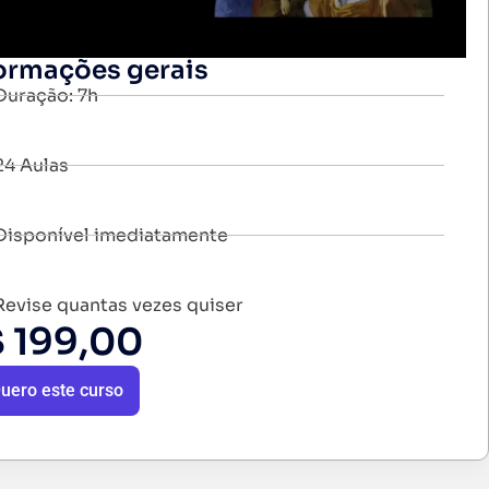
ormações gerais
Duração: 7h
24 Aulas
Disponível imediatamente
Revise quantas vezes quiser
$
199,00
uero este curso