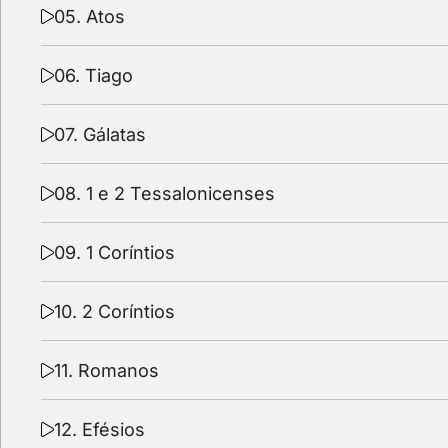
05. Atos
06. Tiago
07. Gálatas
08. 1 e 2 Tessalonicenses
09. 1 Coríntios
10. 2 Coríntios
11. Romanos
12. Efésios