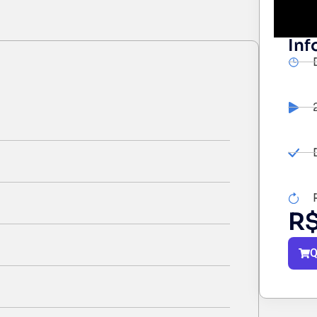
Inf
R
Q