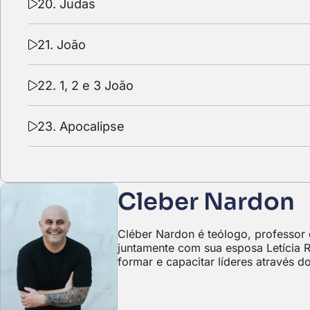
20. Judas
21. João
22. 1, 2 e 3 João
23. Apocalipse
Cleber Nardon
Cléber Nardon é teólogo, professor
juntamente com sua esposa Letícia R
formar e capacitar líderes através d