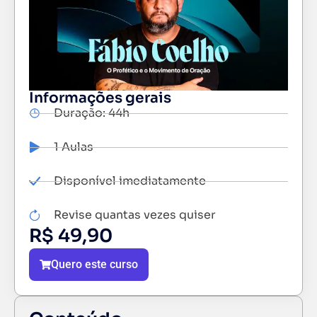
Informações gerais
Duração: 44h
1 Aulas
Disponível imediatamente
Revise quantas vezes quiser
R$
49,90
Quero este curso