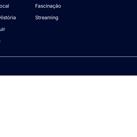
Local
Fascinação
istória
Streaming
uir
o