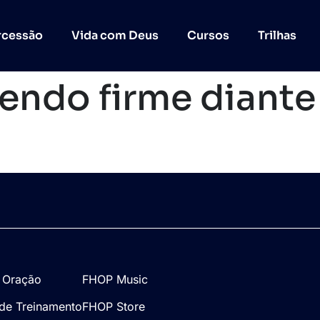
rcessão
Vida com Deus
Cursos
Trilhas
endo firme diante
 Oração
FHOP Music
de Treinamento
FHOP Store