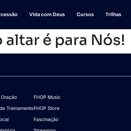
rcessão
Vida com Deus
Cursos
Trilhas
 altar é para Nós!
 Oração
FHOP Music
de Treinamento
FHOP Store
Local
Fascinação
istória
Streaming