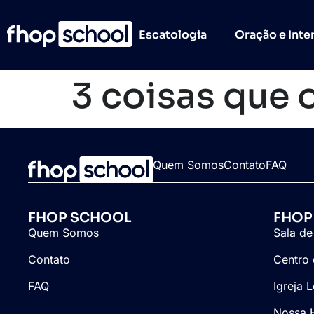
Escatologia
Oração e Inte
3 coisas que o
Quem Somos
Contato
FAQ
FHOP SCHOOL
FHOP
Quem Somos
Sala de
Contato
Centro 
FAQ
Igreja 
Nossa H