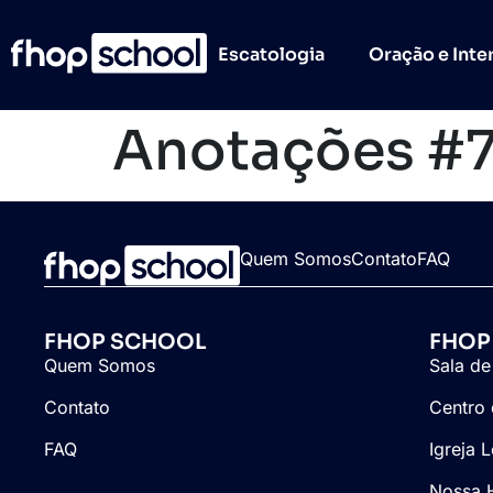
Escatologia
Oração e Inte
Anotações #
Quem Somos
Contato
FAQ
FHOP SCHOOL
FHOP
Quem Somos
Sala de
Contato
Centro 
FAQ
Igreja 
Nossa H