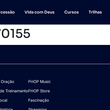
rcessão
Vida com Deus
Cursos
Trilhas
70155
 Oração
FHOP Music
de Treinamento
FHOP Store
Local
Fascinação
istória
Streaming