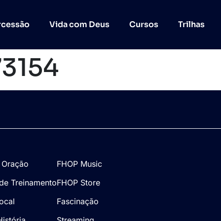
rcessão
Vida com Deus
Cursos
Trilhas
73154
 Oração
FHOP Music
de Treinamento
FHOP Store
Local
Fascinação
istória
Streaming