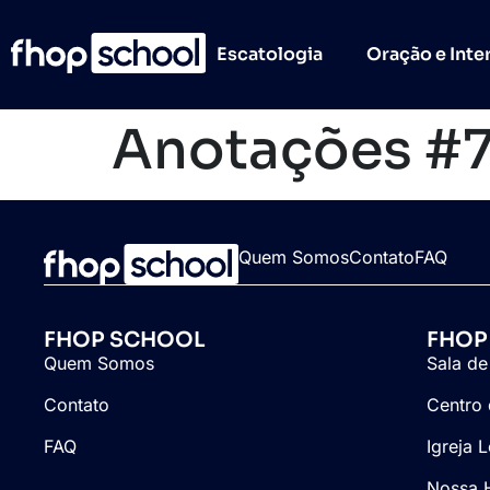
Escatologia
Oração e Inte
Anotações #
Quem Somos
Contato
FAQ
FHOP SCHOOL
FHOP
Quem Somos
Sala de
Contato
Centro 
FAQ
Igreja 
Nossa H