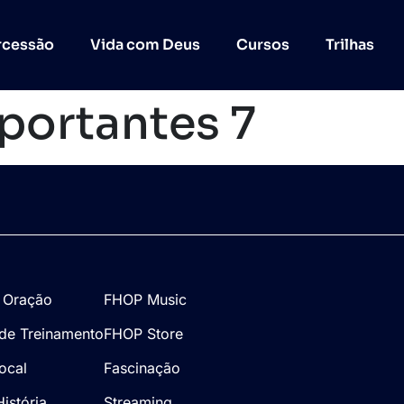
rcessão
Vida com Deus
Cursos
Trilhas
portantes 7
 Oração
FHOP Music
de Treinamento
FHOP Store
Local
Fascinação
istória
Streaming