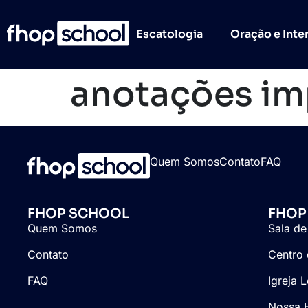
Escatologia
Oração e Inte
anotações im
Quem Somos
Contato
FAQ
FHOP SCHOOL
FHOP
Quem Somos
Sala de
Contato
Centro 
FAQ
Igreja 
Nossa H