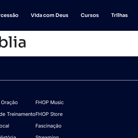
rcessão
Vida com Deus
Cursos
Trilhas
blia
 Oração
FHOP Music
de Treinamento
FHOP Store
Local
Fascinação
istória
Streaming