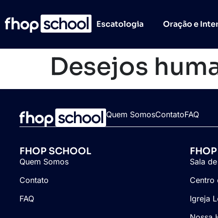
Escatologia
Oração e Inte
Desejos hum
Quem Somos
Contato
FAQ
FHOP SCHOOL
FHOP
Quem Somos
Sala de
Contato
Centro 
FAQ
Igreja 
Nossa H