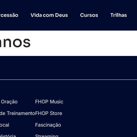
rcessão
Vida com Deus
Cursos
Trilhas
anos
 Oração
FHOP Music
de Treinamento
FHOP Store
Local
Fascinação
istória
Streaming