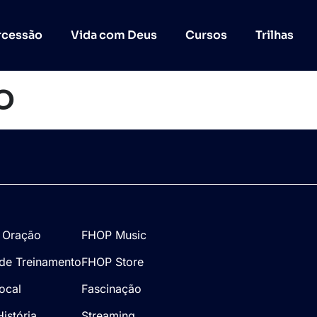
rcessão
Vida com Deus
Cursos
Trilhas
o
 Oração
FHOP Music
de Treinamento
FHOP Store
Local
Fascinação
istória
Streaming