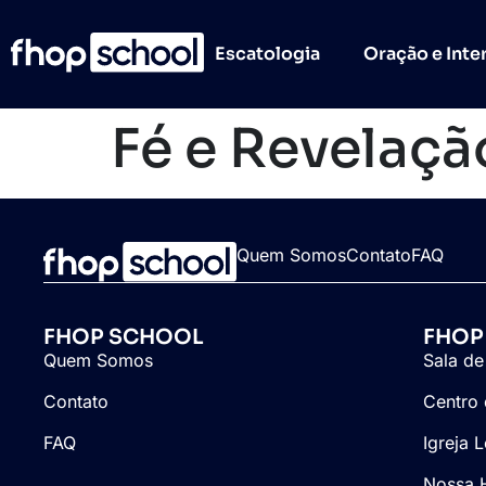
Escatologia
Oração e Inte
Fé e Revelaçã
Quem Somos
Contato
FAQ
FHOP SCHOOL
FHOP
Quem Somos
Sala de
Contato
Centro 
FAQ
Igreja 
Nossa H