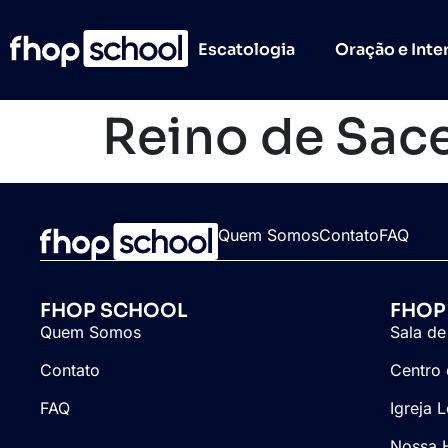
Escatologia
Oração e Inte
Reino de Sac
Quem Somos
Contato
FAQ
FHOP SCHOOL
FHOP
Quem Somos
Sala de
Contato
Centro 
FAQ
Igreja 
Nossa H