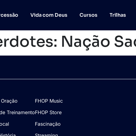
rcessão
Vida com Deus
Cursos
Trilhas
erdotes: Nação Sa
 Oração
FHOP Music
de Treinamento
FHOP Store
Local
Fascinação
istória
Streaming